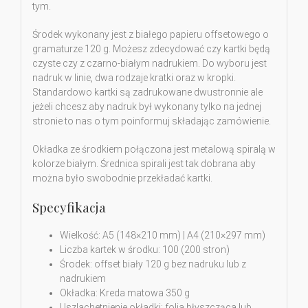
tym.
Środek wykonany jest z białego papieru offsetowego o
gramaturze 120 g. Możesz zdecydować czy kartki będą
czyste czy z czarno-białym nadrukiem. Do wyboru jest
nadruk w linie, dwa rodzaje kratki oraz w kropki.
Standardowo kartki są zadrukowane dwustronnie ale
jeżeli chcesz aby nadruk był wykonany tylko na jednej
stronie to nas o tym poinformuj składając zamówienie.
Okładka ze środkiem połączona jest metalową spiralą w
kolorze białym. Średnica spirali jest tak dobrana aby
można było swobodnie przekładać kartki.
Specyfikacja
Wielkość: A5 (148×210 mm) | A4 (210×297 mm)
Liczba kartek w środku: 100 (200 stron)
Środek: offset biały 120 g bez nadruku lub z
nadrukiem
Okładka: Kreda matowa 350 g
Uszlachetnienie okładki: folia błyszcząca lub