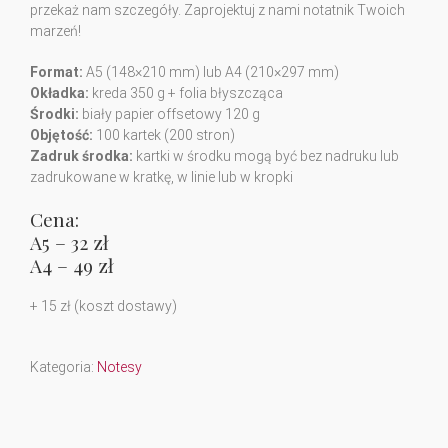
przekaż nam szczegóły. Zaprojektuj z nami notatnik Twoich
marzeń!
Format:
A5 (148×210 mm) lub A4 (210×297 mm)
Okładka:
kreda 350 g + folia błyszcząca
Środki:
biały papier offsetowy 120 g
Objętość:
100 kartek (200 stron)
Zadruk środka:
kartki w środku mogą być bez nadruku lub
zadrukowane w kratkę, w linie lub w kropki
Cena:
A5 – 32 zł
A4 – 49 zł
+ 15 zł (koszt dostawy)
Kategoria:
Notesy